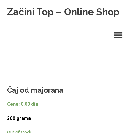
Skip
Začini Top – Online Shop
to
content
Prodaja začina
Čaj od majorana
Cena:
0.00
din.
200 grama
Out of stock