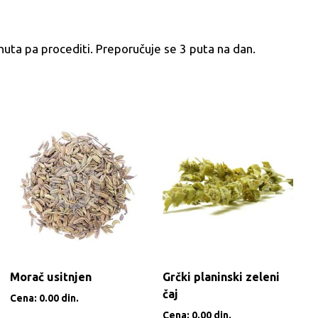
minuta pa procediti. Preporučuje se 3 puta na dan.
Morač usitnjen
Grčki planinski zeleni
čaj
Cena:
0.00
din.
Cena:
0.00
din.