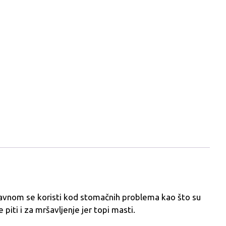
vnom se koristi kod stomačnih problema kao što su
e piti i za mršavljenje jer topi masti.