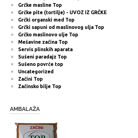
Grčke masline Top
Grčke pite (tortilje) - UVOZ IZ GRČKE
Grčki organski med Top
Grčki sapuni od maslinovog ulja Top
Grčko maslinovo ulje Top
Mešavine začina Top
Servis plinskih aparata
Sušeni paradajz Top
Sušeno povrće top
Uncategorized
Začini Top
Začinsko bilje Top
AMBALAŽA