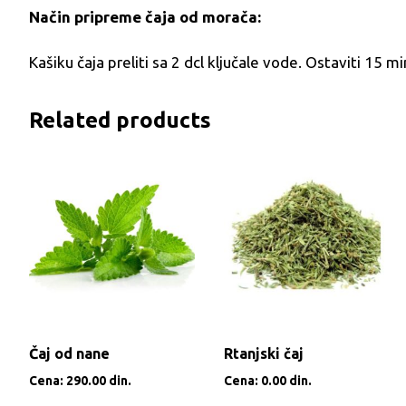
Način pripreme čaja od morača:
Kašiku čaja preliti sa 2 dcl ključale vode. Ostaviti 15 
Related products
Čaj od nane
Rtanjski čaj
Cena:
290.00
din.
Cena:
0.00
din.