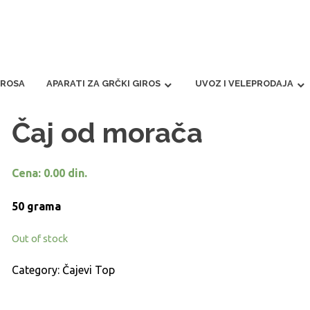
IROSA
APARATI ZA GRČKI GIROS
UVOZ I VELEPRODAJA
Čaj od morača
Cena:
0.00
din.
50 grama
Out of stock
Category:
Čajevi Top