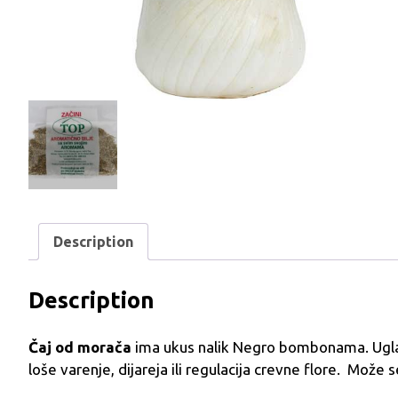
Description
Description
Čaj od morača
ima ukus nalik Negro bombonama. Ugla
loše varenje, dijareja ili regulacija crevne flore. Može s