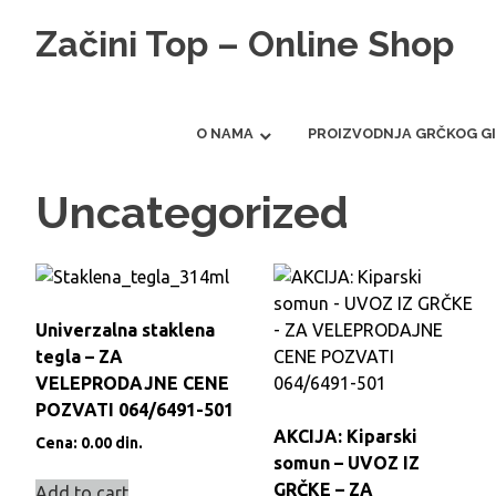
Skip
Začini Top – Online Shop
to
content
Prodaja začina
O NAMA
PROIZVODNJA GRČKOG G
Uncategorized
Univerzalna staklena
tegla – ZA
VELEPRODAJNE CENE
POZVATI 064/6491-501
AKCIJA: Kiparski
Cena:
0.00
din.
somun – UVOZ IZ
GRČKE – ZA
Add to cart