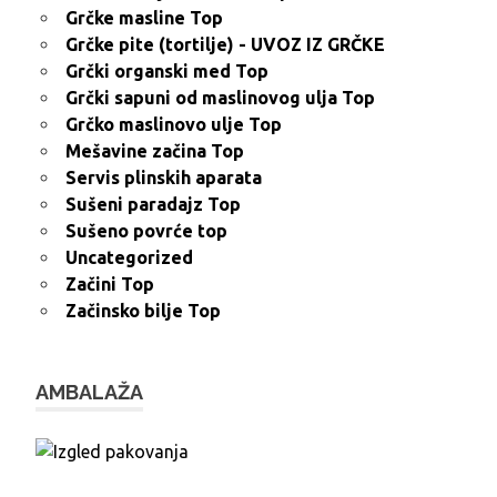
Grčke masline Top
Grčke pite (tortilje) - UVOZ IZ GRČKE
Grčki organski med Top
Grčki sapuni od maslinovog ulja Top
Grčko maslinovo ulje Top
Mešavine začina Top
Servis plinskih aparata
Sušeni paradajz Top
Sušeno povrće top
Uncategorized
Začini Top
Začinsko bilje Top
AMBALAŽA