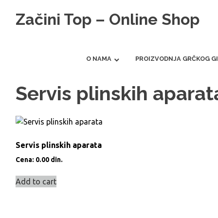
Skip
Začini Top – Online Shop
to
content
Prodaja začina
O NAMA
PROIZVODNJA GRČKOG G
Servis plinskih aparat
Servis plinskih aparata
Cena:
0.00
din.
Add to cart