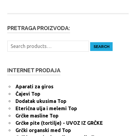
PRETRAGA PROIZVODA:
Search
SEARCH
for:
INTERNET PRODAJA
Aparati za giros
Čajevi Top
Dodatak ukusima Top
Eterična ulja i melemi Top
Grčke masline Top
Grčke pite (tortilje) - UVOZ IZ GRČKE
Grčki organski med Top