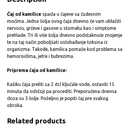
Čaj od kamilice
spada u čajeve sa čudesnim
moćima. Jedna šolja ovog čaja dnevno će vam ublažiti
nervozu, grčeve i gasove u stomaku kao i simptome
prehlade. Tri ili više šolja dnevno podstaknuće znojenje
te na taj način poboljšati oslobađanje toksina iz
organizma. Takođe, kamilica pomaže kod problema sa
hemoroidima, jetre i bubrezima.
Priprema čaja od kamilice:
Kašiku čaja preliti sa 2 dcl ključale vode, ostaviti 15
minuta da odstoji pa procediti. Preporučena dnevna
doza su 3 šolje. Poželjno je popiti čaj pre svakog
obroka.
Related products