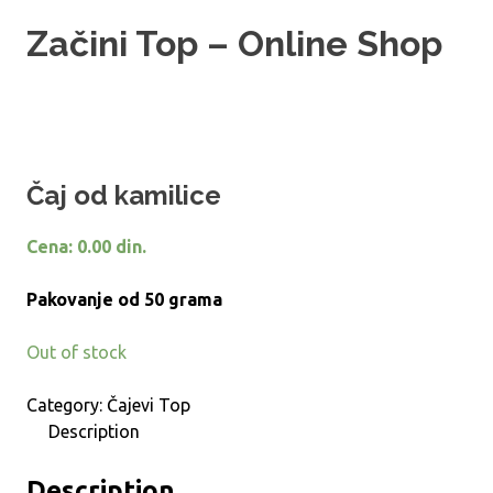
Skip
Začini Top – Online Shop
to
content
Prodaja začina
Čaj od kamilice
Cena:
0.00
din.
Pakovanje od 50 grama
Out of stock
Category:
Čajevi Top
Description
Description